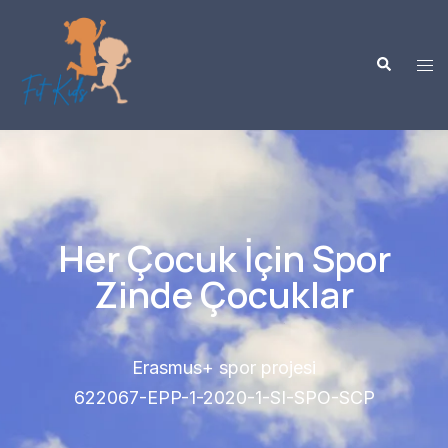
Her Çocuk İçin Spor
Zinde Çocuklar
Erasmus+ spor projesi
622067-EPP-1-2020-1-SI-SPO-SCP