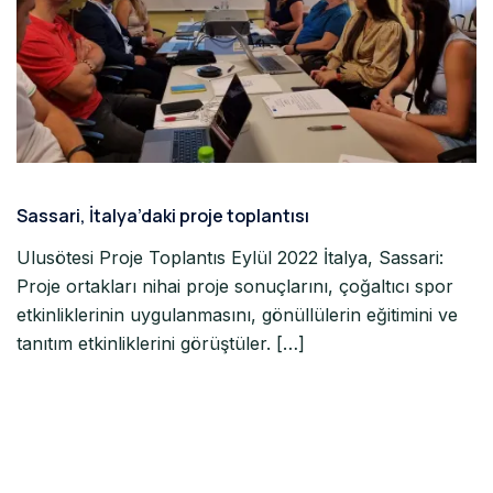
Sassari, İtalya’daki proje toplantısı
Ulusötesi Proje Toplantıs Eylül 2022 İtalya, Sassari:
Proje ortakları nihai proje sonuçlarını, çoğaltıcı spor
P
etkinliklerinin uygulanmasını, gönüllülerin eğitimini ve
tanıtım etkinliklerini görüştüler. […]
Zi
3
za
ö